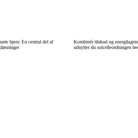
marte hjem: En central del af
Kombinér tilskud og energilagri
iløsninger
udnytter du solcelleordningen be