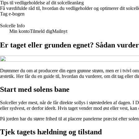
Tips til vedligeholdelse af dit solcelleanlæg
Få værdifulde råd til, hvordan du vedligeholder og optimerer dit solc
Tag e-bogen
Solcelle Info
Min konto
Tilmeld dig
Mailnyt
Er taget eller grunden egnet? Sådan vurdere
Drømmer du om at producere din egen grønne strøm, men er i tvivl om, h
æstetik. Her får du en guide til, hvordan du vurderer, om dit tag eller di
Start med solens bane
Solceller yder mest, når de får direkte sollys i størstedelen af dagen. 
eller sydvest, er derfor ideelt. Hvis taget vender mod øst eller vest, ka
På jorden har du større frihed til at placere panelerne præcist efter sole
Tjek tagets hældning og tilstand