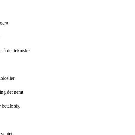
ingen
stå det tekniske
olceller
ning det nemt
 betale sig
rventet