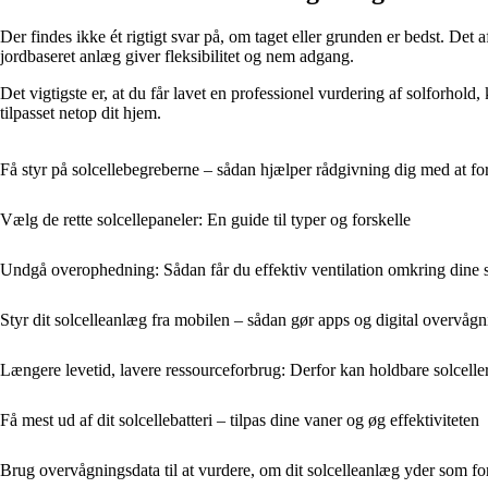
Der findes ikke ét rigtigt svar på, om taget eller grunden er bedst. Det
jordbaseret anlæg giver fleksibilitet og nem adgang.
Det vigtigste er, at du får lavet en professionel vurdering af solforhold
tilpasset netop dit hjem.
Få styr på solcellebegreberne – sådan hjælper rådgivning dig med at for
Vælg de rette solcellepaneler: En guide til typer og forskelle
Undgå overophedning: Sådan får du effektiv ventilation omkring dine s
Styr dit solcelleanlæg fra mobilen – sådan gør apps og digital overvåg
Længere levetid, lavere ressourceforbrug: Derfor kan holdbare solceller
Få mest ud af dit solcellebatteri – tilpas dine vaner og øg effektiviteten
Brug overvågningsdata til at vurdere, om dit solcelleanlæg yder som fo