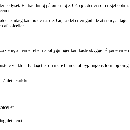
tter sollyset. En hældning på omkring 30–45 grader er som regel optimal
eendet.
olcelleanlæg kan holde i 25–30 år, så det er en god idé at sikre, at taget 
 af solceller.
orstene, antenner eller nabobygninger kan kaste skygge på panelerne i lø
.
justere vinklen. På taget er du mere bundet af bygningens form og omgive
stå det tekniske
olceller
ning det nemt