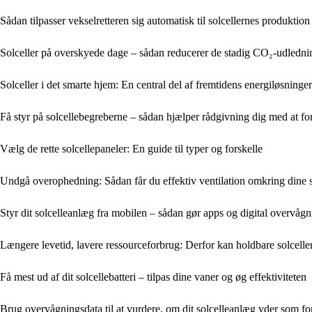
Sådan tilpasser vekselretteren sig automatisk til solcellernes produktion
Solceller på overskyede dage – sådan reducerer de stadig CO₂-udledn
Solceller i det smarte hjem: En central del af fremtidens energiløsninger
Få styr på solcellebegreberne – sådan hjælper rådgivning dig med at for
Vælg de rette solcellepaneler: En guide til typer og forskelle
Undgå overophedning: Sådan får du effektiv ventilation omkring dine s
Styr dit solcelleanlæg fra mobilen – sådan gør apps og digital overvåg
Længere levetid, lavere ressourceforbrug: Derfor kan holdbare solceller
Få mest ud af dit solcellebatteri – tilpas dine vaner og øg effektiviteten
Brug overvågningsdata til at vurdere, om dit solcelleanlæg yder som fo