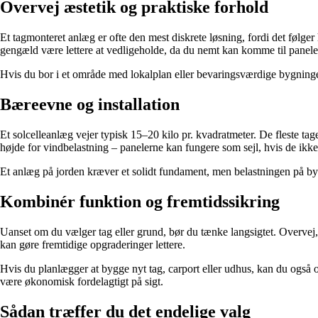
Overvej æstetik og praktiske forhold
Et tagmonteret anlæg er ofte den mest diskrete løsning, fordi det følger
gengæld være lettere at vedligeholde, da du nemt kan komme til panel
Hvis du bor i et område med lokalplan eller bevaringsværdige bygninger,
Bæreevne og installation
Et solcelleanlæg vejer typisk 15–20 kilo pr. kvadratmeter. De fleste tag
højde for vindbelastning – panelerne kan fungere som sejl, hvis de ikke 
Et anlæg på jorden kræver et solidt fundament, men belastningen på bygni
Kombinér funktion og fremtidssikring
Uanset om du vælger tag eller grund, bør du tænke langsigtet. Overvej, 
kan gøre fremtidige opgraderinger lettere.
Hvis du planlægger at bygge nyt tag, carport eller udhus, kan du også o
være økonomisk fordelagtigt på sigt.
Sådan træffer du det endelige valg