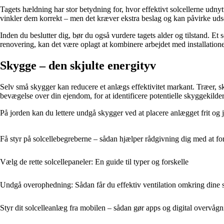
Tagets hældning har stor betydning for, hvor effektivt solcellerne udny
vinkler dem korrekt – men det kræver ekstra beslag og kan påvirke uds
Inden du beslutter dig, bør du også vurdere tagets alder og tilstand. Et s
renovering, kan det være oplagt at kombinere arbejdet med installationen
Skygge – den skjulte energityv
Selv små skygger kan reducere et anlægs effektivitet markant. Træer, sk
bevægelse over din ejendom, for at identificere potentielle skyggekilder
På jorden kan du lettere undgå skygger ved at placere anlægget frit og 
Få styr på solcellebegreberne – sådan hjælper rådgivning dig med at for
Vælg de rette solcellepaneler: En guide til typer og forskelle
Undgå overophedning: Sådan får du effektiv ventilation omkring dine s
Styr dit solcelleanlæg fra mobilen – sådan gør apps og digital overvåg