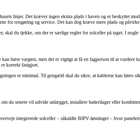
 husets linjer. Det kræver ingen ekstra plads i haven og er beskyttet mo
erne for rengøring og service. Det kan dog kræve mere plads og påvirk
 skal du tjekke, om der er særlige regler for solceller på taget. I nogl
e kan bære vægten, men det er vigtigt at få en fagperson til at vurdere k
er korrekt fastgjort.
ngen er minimal. Til gengæld skal du sikre, at kablerne kan føres sikker
om du senere vil udvide anlægget, installere batterilager eller kombiner
verveje integrerede solceller – såkaldte BIPV-løsninger – hvor panelern