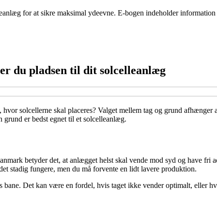
elleanlæg for at sikre maksimal ydeevne. E-bogen indeholder informatio
r du pladsen til dit solcelleanlæg
vor solcellerne skal placeres? Valget mellem tag og grund afhænger af 
n grund er bedst egnet til et solcelleanlæg.
I Danmark betyder det, at anlægget helst skal vende mod syd og have fri a
n det stadig fungere, men du må forvente en lidt lavere produktion.
ns bane. Det kan være en fordel, hvis taget ikke vender optimalt, eller hv