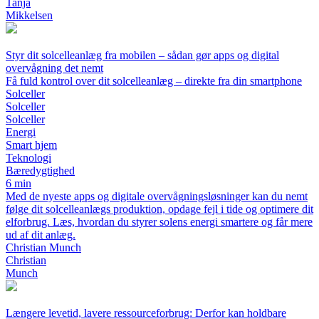
Tanja
Mikkelsen
Styr dit solcelleanlæg fra mobilen – sådan gør apps og digital
overvågning det nemt
Få fuld kontrol over dit solcelleanlæg – direkte fra din smartphone
Solceller
Solceller
Solceller
Energi
Smart hjem
Teknologi
Bæredygtighed
6 min
Med de nyeste apps og digitale overvågningsløsninger kan du nemt
følge dit solcelleanlægs produktion, opdage fejl i tide og optimere dit
elforbrug. Læs, hvordan du styrer solens energi smartere og får mere
ud af dit anlæg.
Christian Munch
Christian
Munch
Længere levetid, lavere ressourceforbrug: Derfor kan holdbare