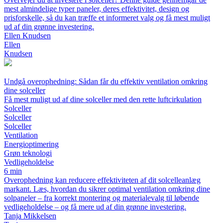
mest almindelige typer paneler, deres effektivitet, design og
prisforskelle, så du kan træffe et informeret valg og få mest muligt
ud af din grønne investering.
Ellen Knudsen
Ellen
Knudsen
Undgå overophedning: Sådan får du effektiv ventilation omkring
dine solceller
Få mest muligt ud af dine solceller med den rette luftcirkulation
Solceller
Solceller
Solceller
Ventilation
Energioptimering
Grøn teknologi
Vedligeholdelse
6 min
Overophedning kan reducere effektiviteten af dit solcelleanlæg
markant. Læs, hvordan du sikrer optimal ventilation omkring dine
solpaneler – fra korrekt montering og materialevalg til løbende
vedligeholdelse – og få mere ud af din grønne investering.
Tanja Mikkelsen