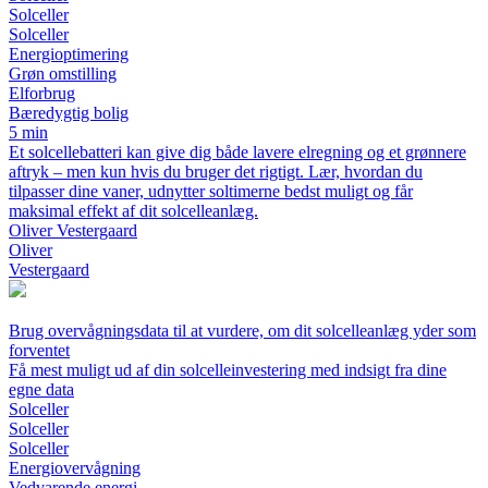
Solceller
Solceller
Energioptimering
Grøn omstilling
Elforbrug
Bæredygtig bolig
5 min
Et solcellebatteri kan give dig både lavere elregning og et grønnere
aftryk – men kun hvis du bruger det rigtigt. Lær, hvordan du
tilpasser dine vaner, udnytter soltimerne bedst muligt og får
maksimal effekt af dit solcelleanlæg.
Oliver Vestergaard
Oliver
Vestergaard
Brug overvågningsdata til at vurdere, om dit solcelleanlæg yder som
forventet
Få mest muligt ud af din solcelleinvestering med indsigt fra dine
egne data
Solceller
Solceller
Solceller
Energiovervågning
Vedvarende energi