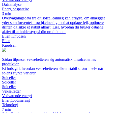
Dataanalyse
Energibesparelse
3 min
Overvågningsdata fra dit solcelleanlæg kan afsløre, om anlægget
yder som forventet – og hjælpe dig med at opdage fejl, optimere
driften og sikre et stabilt afkast. Lær, hvordan du bruger dataene
aktivt til at holde styr på din produktion.
Ellen Knudsen
Ellen
Knudsen
Sådan tilpasser vekselretteren sig automatisk til solcellernes
produktion
Få indsigt i, hvordan vekselretteren sikrer stabil strøm – selv når
solens styrke varierer
Solceller
Solceller
Solceller
Vekselretter
Vedvarende energi
Energioptimering
Teknologi
7 min