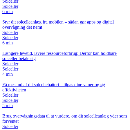
Solceller
Solceller
6 min
Styr dit solcelleanlæg fra mobilen – sådan gør apps og digital
overvågning det nemt
Solceller
Solceller
6 min
Længere levetid, lavere ressourceforbrug: Derfor kan holdbare
solceller betale sig
Solceller
Solceller
4 min
Få mest ud af dit solcellebatteri – tilpas dine vaner og øg
effektiviteten
Solceller
Solceller
5 min
Brug overvågningsdata til at vurdere, om dit solcelleanlæg yder som
forventet
Solceller