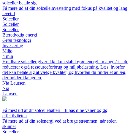
solceller betale sig
Få mere ud af din solcelleinvestering med fokus på kvalitet og lang
levetid
Solceller
Solceller
Solceller
Bæredygtig energi
Grøn teknologi
Investering
Miljø
4 min
Holdbare solceller giver ikke kun stabil grøn energi i mange år – de
reducerer også ressourceforbrug og miljøbelastning. Læs, hvorfor
det kan betale sig at vælge kvalitet, og hvordan du finder et anlæg,
der holder i længden.
Nia Laursen
Nia
Laursen
Få mest ud af dit solcellebatteri – tilpas dine vaner og øg
effektiviteten
Få mere ud af din solenergi ved at bruge strømmen, når solen
skinner
Solceller