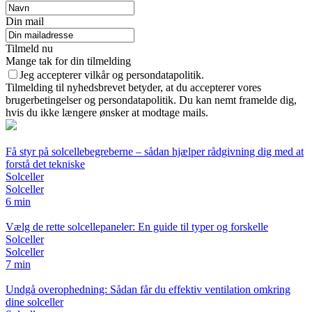
Din mail
Tilmeld nu
Mange tak for din tilmelding
Jeg accepterer vilkår og persondatapolitik.
Tilmelding til nyhedsbrevet betyder, at du accepterer vores
brugerbetingelser og persondatapolitik. Du kan nemt framelde dig,
hvis du ikke længere ønsker at modtage mails.
Få styr på solcellebegreberne – sådan hjælper rådgivning dig med at
forstå det tekniske
Solceller
Solceller
6 min
Vælg de rette solcellepaneler: En guide til typer og forskelle
Solceller
Solceller
7 min
Undgå overophedning: Sådan får du effektiv ventilation omkring
dine solceller