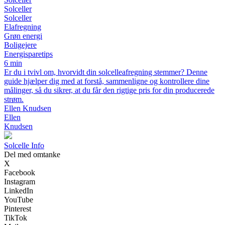
Solceller
Solceller
Elafregning
Grøn energi
Boligejere
Energisparetips
6 min
Er du i tvivl om, hvorvidt din solcelleafregning stemmer? Denne
guide hjælper dig med at forstå, sammenligne og kontrollere dine
målinger, så du sikrer, at du får den rigtige pris for din producerede
strøm.
Ellen Knudsen
Ellen
Knudsen
Solcelle Info
Del med omtanke
X
Facebook
Instagram
LinkedIn
YouTube
Pinterest
TikTok