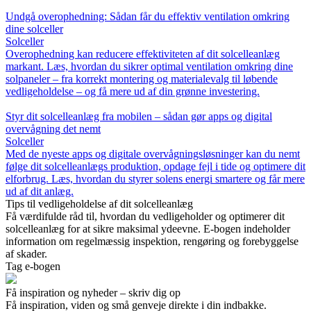
Undgå overophedning: Sådan får du effektiv ventilation omkring
dine solceller
Solceller
Overophedning kan reducere effektiviteten af dit solcelleanlæg
markant. Læs, hvordan du sikrer optimal ventilation omkring dine
solpaneler – fra korrekt montering og materialevalg til løbende
vedligeholdelse – og få mere ud af din grønne investering.
Styr dit solcelleanlæg fra mobilen – sådan gør apps og digital
overvågning det nemt
Solceller
Med de nyeste apps og digitale overvågningsløsninger kan du nemt
følge dit solcelleanlægs produktion, opdage fejl i tide og optimere dit
elforbrug. Læs, hvordan du styrer solens energi smartere og får mere
ud af dit anlæg.
Tips til vedligeholdelse af dit solcelleanlæg
Få værdifulde råd til, hvordan du vedligeholder og optimerer dit
solcelleanlæg for at sikre maksimal ydeevne. E-bogen indeholder
information om regelmæssig inspektion, rengøring og forebyggelse
af skader.
Tag e-bogen
Få inspiration og nyheder – skriv dig op
Få inspiration, viden og små genveje direkte i din indbakke.