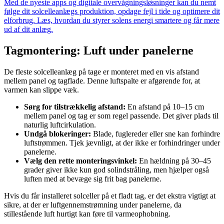
Med de nyeste apps og digitale overvågningsløsninger kan du nemt
følge dit solcelleanlægs produktion, opdage fejl i tide og optimere dit
elforbrug. Læs, hvordan du styrer solens energi smartere og får mere
ud af dit anlæg.
Tagmontering: Luft under panelerne
De fleste solcelleanlæg på tage er monteret med en vis afstand
mellem panel og tagflade. Denne luftspalte er afgørende for, at
varmen kan slippe væk.
Sørg for tilstrækkelig afstand:
En afstand på 10–15 cm
mellem panel og tag er som regel passende. Det giver plads til
naturlig luftcirkulation.
Undgå blokeringer:
Blade, fuglereder eller sne kan forhindre
luftstrømmen. Tjek jævnligt, at der ikke er forhindringer under
panelerne.
Vælg den rette monteringsvinkel:
En hældning på 30–45
grader giver ikke kun god solindstråling, men hjælper også
luften med at bevæge sig frit bag panelerne.
Hvis du får installeret solceller på et fladt tag, er det ekstra vigtigt at
sikre, at der er luftgennemstrømning under panelerne, da
stillestående luft hurtigt kan føre til varmeophobning.