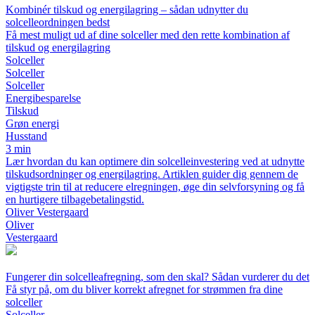
Kombinér tilskud og energilagring – sådan udnytter du
solcelleordningen bedst
Få mest muligt ud af dine solceller med den rette kombination af
tilskud og energilagring
Solceller
Solceller
Solceller
Energibesparelse
Tilskud
Grøn energi
Husstand
3 min
Lær hvordan du kan optimere din solcelleinvestering ved at udnytte
tilskudsordninger og energilagring. Artiklen guider dig gennem de
vigtigste trin til at reducere elregningen, øge din selvforsyning og få
en hurtigere tilbagebetalingstid.
Oliver Vestergaard
Oliver
Vestergaard
Fungerer din solcelleafregning, som den skal? Sådan vurderer du det
Få styr på, om du bliver korrekt afregnet for strømmen fra dine
solceller
Solceller