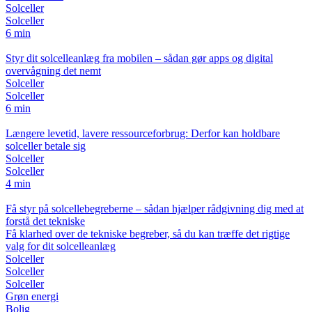
Solceller
Solceller
6 min
Styr dit solcelleanlæg fra mobilen – sådan gør apps og digital
overvågning det nemt
Solceller
Solceller
6 min
Længere levetid, lavere ressourceforbrug: Derfor kan holdbare
solceller betale sig
Solceller
Solceller
4 min
Få styr på solcellebegreberne – sådan hjælper rådgivning dig med at
forstå det tekniske
Få klarhed over de tekniske begreber, så du kan træffe det rigtige
valg for dit solcelleanlæg
Solceller
Solceller
Solceller
Grøn energi
Bolig