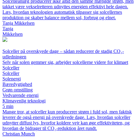
Solcelleanlæg producerer ikke altid den samme mængde strøm, men
takket være vekselretteren udnyttes energien effektivt hele dagen.
Læs, hvordan teknologien automatisk tilpasser sig solcellernes
produktion og skaber balance mellem sol, forbrug og elnet.
Tanja Mikkelsen
Tanja
Mikkelsen
Solceller på overskyede dage – sådan reducerer de stadig CO₂-
udledningen
Selv når solen gemmer sig, arbejder solcellerne videre for klimaet
Solceller
Solceller
Solenergi
Bæredygtighed
Grøn omstilling
Vedvarende energi
Klimavenlig teknologi
5 min
Mange tror, at solceller kun producerer strøm i fuld sol, men faktisk
leverer de også energi på overskyede dage. Læs, hvordan solceller
udnytter diffust lys, hvorfor koldere vejr kan øge effektiviteten, og
hvordan de bidrager til CO₂-reduktion året rundt.
Christian Munch