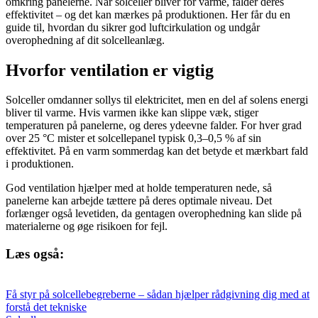
omkring panelerne. Når solceller bliver for varme, falder deres
effektivitet – og det kan mærkes på produktionen. Her får du en
guide til, hvordan du sikrer god luftcirkulation og undgår
overophedning af dit solcelleanlæg.
Hvorfor ventilation er vigtig
Solceller omdanner sollys til elektricitet, men en del af solens energi
bliver til varme. Hvis varmen ikke kan slippe væk, stiger
temperaturen på panelerne, og deres ydeevne falder. For hver grad
over 25 °C mister et solcellepanel typisk 0,3–0,5 % af sin
effektivitet. På en varm sommerdag kan det betyde et mærkbart fald
i produktionen.
God ventilation hjælper med at holde temperaturen nede, så
panelerne kan arbejde tættere på deres optimale niveau. Det
forlænger også levetiden, da gentagen overophedning kan slide på
materialerne og øge risikoen for fejl.
Læs også:
Få styr på solcellebegreberne – sådan hjælper rådgivning dig med at
forstå det tekniske