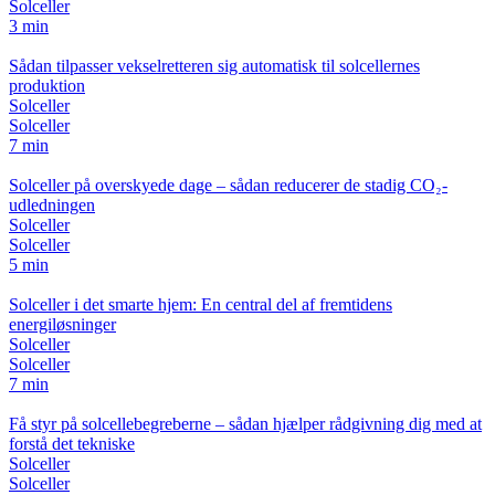
Solceller
3 min
Sådan tilpasser vekselretteren sig automatisk til solcellernes
produktion
Solceller
Solceller
7 min
Solceller på overskyede dage – sådan reducerer de stadig CO₂-
udledningen
Solceller
Solceller
5 min
Solceller i det smarte hjem: En central del af fremtidens
energiløsninger
Solceller
Solceller
7 min
Få styr på solcellebegreberne – sådan hjælper rådgivning dig med at
forstå det tekniske
Solceller
Solceller