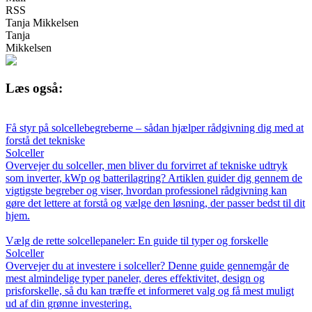
RSS
Tanja Mikkelsen
Tanja
Mikkelsen
Læs også:
Få styr på solcellebegreberne – sådan hjælper rådgivning dig med at
forstå det tekniske
Solceller
Overvejer du solceller, men bliver du forvirret af tekniske udtryk
som inverter, kWp og batterilagring? Artiklen guider dig gennem de
vigtigste begreber og viser, hvordan professionel rådgivning kan
gøre det lettere at forstå og vælge den løsning, der passer bedst til dit
hjem.
Vælg de rette solcellepaneler: En guide til typer og forskelle
Solceller
Overvejer du at investere i solceller? Denne guide gennemgår de
mest almindelige typer paneler, deres effektivitet, design og
prisforskelle, så du kan træffe et informeret valg og få mest muligt
ud af din grønne investering.