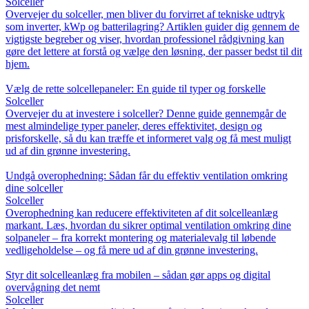
Solceller
Overvejer du solceller, men bliver du forvirret af tekniske udtryk
som inverter, kWp og batterilagring? Artiklen guider dig gennem de
vigtigste begreber og viser, hvordan professionel rådgivning kan
gøre det lettere at forstå og vælge den løsning, der passer bedst til dit
hjem.
Vælg de rette solcellepaneler: En guide til typer og forskelle
Solceller
Overvejer du at investere i solceller? Denne guide gennemgår de
mest almindelige typer paneler, deres effektivitet, design og
prisforskelle, så du kan træffe et informeret valg og få mest muligt
ud af din grønne investering.
Undgå overophedning: Sådan får du effektiv ventilation omkring
dine solceller
Solceller
Overophedning kan reducere effektiviteten af dit solcelleanlæg
markant. Læs, hvordan du sikrer optimal ventilation omkring dine
solpaneler – fra korrekt montering og materialevalg til løbende
vedligeholdelse – og få mere ud af din grønne investering.
Styr dit solcelleanlæg fra mobilen – sådan gør apps og digital
overvågning det nemt
Solceller