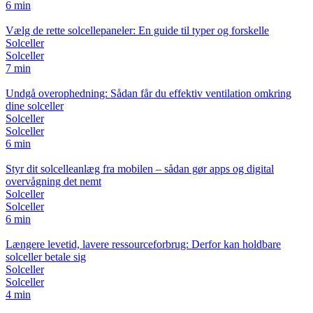
6 min
Vælg de rette solcellepaneler: En guide til typer og forskelle
Solceller
Solceller
7 min
Undgå overophedning: Sådan får du effektiv ventilation omkring
dine solceller
Solceller
Solceller
6 min
Styr dit solcelleanlæg fra mobilen – sådan gør apps og digital
overvågning det nemt
Solceller
Solceller
6 min
Længere levetid, lavere ressourceforbrug: Derfor kan holdbare
solceller betale sig
Solceller
Solceller
4 min