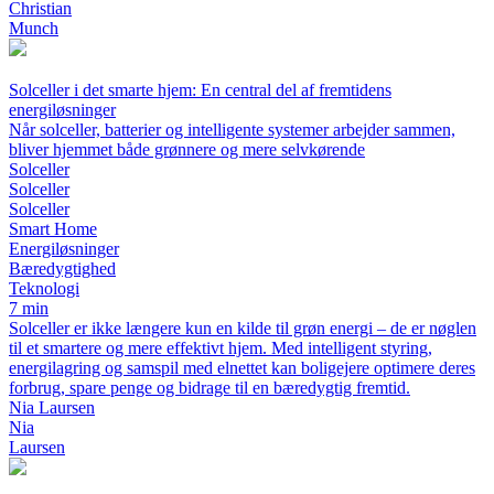
Christian
Munch
Solceller i det smarte hjem: En central del af fremtidens
energiløsninger
Når solceller, batterier og intelligente systemer arbejder sammen,
bliver hjemmet både grønnere og mere selvkørende
Solceller
Solceller
Solceller
Smart Home
Energiløsninger
Bæredygtighed
Teknologi
7 min
Solceller er ikke længere kun en kilde til grøn energi – de er nøglen
til et smartere og mere effektivt hjem. Med intelligent styring,
energilagring og samspil med elnettet kan boligejere optimere deres
forbrug, spare penge og bidrage til en bæredygtig fremtid.
Nia Laursen
Nia
Laursen