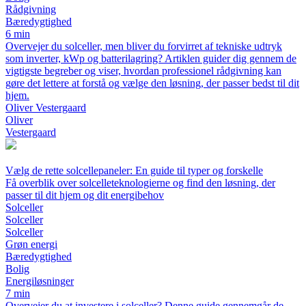
Rådgivning
Bæredygtighed
6 min
Overvejer du solceller, men bliver du forvirret af tekniske udtryk
som inverter, kWp og batterilagring? Artiklen guider dig gennem de
vigtigste begreber og viser, hvordan professionel rådgivning kan
gøre det lettere at forstå og vælge den løsning, der passer bedst til dit
hjem.
Oliver Vestergaard
Oliver
Vestergaard
Vælg de rette solcellepaneler: En guide til typer og forskelle
Få overblik over solcelleteknologierne og find den løsning, der
passer til dit hjem og dit energibehov
Solceller
Solceller
Solceller
Grøn energi
Bæredygtighed
Bolig
Energiløsninger
7 min
Overvejer du at investere i solceller? Denne guide gennemgår de