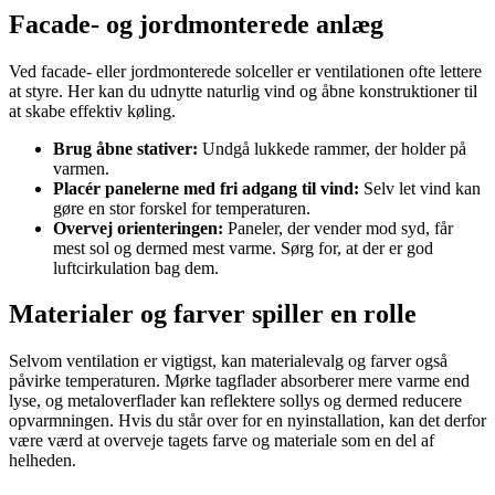
Facade- og jordmonterede anlæg
Ved facade- eller jordmonterede solceller er ventilationen ofte lettere
at styre. Her kan du udnytte naturlig vind og åbne konstruktioner til
at skabe effektiv køling.
Brug åbne stativer:
Undgå lukkede rammer, der holder på
varmen.
Placér panelerne med fri adgang til vind:
Selv let vind kan
gøre en stor forskel for temperaturen.
Overvej orienteringen:
Paneler, der vender mod syd, får
mest sol og dermed mest varme. Sørg for, at der er god
luftcirkulation bag dem.
Materialer og farver spiller en rolle
Selvom ventilation er vigtigst, kan materialevalg og farver også
påvirke temperaturen. Mørke tagflader absorberer mere varme end
lyse, og metaloverflader kan reflektere sollys og dermed reducere
opvarmningen. Hvis du står over for en nyinstallation, kan det derfor
være værd at overveje tagets farve og materiale som en del af
helheden.