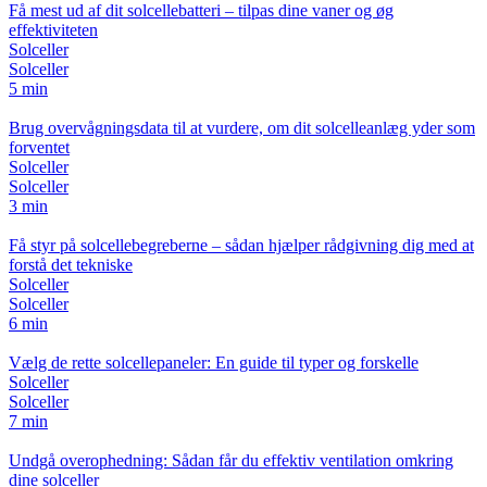
Få mest ud af dit solcellebatteri – tilpas dine vaner og øg
effektiviteten
Solceller
Solceller
5 min
Brug overvågningsdata til at vurdere, om dit solcelleanlæg yder som
forventet
Solceller
Solceller
3 min
Få styr på solcellebegreberne – sådan hjælper rådgivning dig med at
forstå det tekniske
Solceller
Solceller
6 min
Vælg de rette solcellepaneler: En guide til typer og forskelle
Solceller
Solceller
7 min
Undgå overophedning: Sådan får du effektiv ventilation omkring
dine solceller