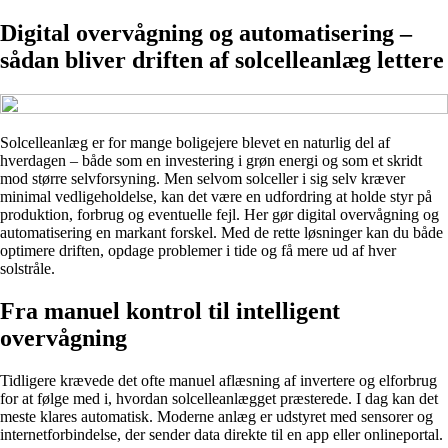
Digital overvågning og automatisering –
sådan bliver driften af solcelleanlæg lettere
Solcelleanlæg er for mange boligejere blevet en naturlig del af
hverdagen – både som en investering i grøn energi og som et skridt
mod større selvforsyning. Men selvom solceller i sig selv kræver
minimal vedligeholdelse, kan det være en udfordring at holde styr på
produktion, forbrug og eventuelle fejl. Her gør digital overvågning og
automatisering en markant forskel. Med de rette løsninger kan du både
optimere driften, opdage problemer i tide og få mere ud af hver
solstråle.
Fra manuel kontrol til intelligent
overvågning
Tidligere krævede det ofte manuel aflæsning af invertere og elforbrug
for at følge med i, hvordan solcelleanlægget præsterede. I dag kan det
meste klares automatisk. Moderne anlæg er udstyret med sensorer og
internetforbindelse, der sender data direkte til en app eller onlineportal.