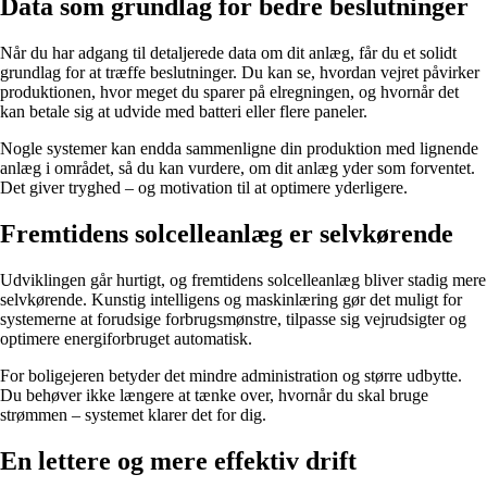
Data som grundlag for bedre beslutninger
Når du har adgang til detaljerede data om dit anlæg, får du et solidt
grundlag for at træffe beslutninger. Du kan se, hvordan vejret påvirker
produktionen, hvor meget du sparer på elregningen, og hvornår det
kan betale sig at udvide med batteri eller flere paneler.
Nogle systemer kan endda sammenligne din produktion med lignende
anlæg i området, så du kan vurdere, om dit anlæg yder som forventet.
Det giver tryghed – og motivation til at optimere yderligere.
Fremtidens solcelleanlæg er selvkørende
Udviklingen går hurtigt, og fremtidens solcelleanlæg bliver stadig mere
selvkørende. Kunstig intelligens og maskinlæring gør det muligt for
systemerne at forudsige forbrugsmønstre, tilpasse sig vejrudsigter og
optimere energiforbruget automatisk.
For boligejeren betyder det mindre administration og større udbytte.
Du behøver ikke længere at tænke over, hvornår du skal bruge
strømmen – systemet klarer det for dig.
En lettere og mere effektiv drift