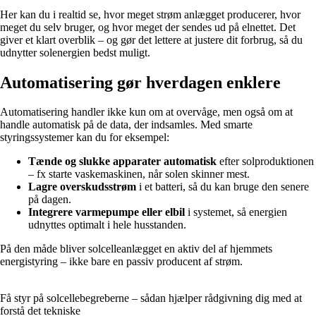
Her kan du i realtid se, hvor meget strøm anlægget producerer, hvor
meget du selv bruger, og hvor meget der sendes ud på elnettet. Det
giver et klart overblik – og gør det lettere at justere dit forbrug, så du
udnytter solenergien bedst muligt.
Automatisering gør hverdagen enklere
Automatisering handler ikke kun om at overvåge, men også om at
handle automatisk på de data, der indsamles. Med smarte
styringssystemer kan du for eksempel:
Tænde og slukke apparater automatisk
efter solproduktionen
– fx starte vaskemaskinen, når solen skinner mest.
Lagre overskudsstrøm
i et batteri, så du kan bruge den senere
på dagen.
Integrere varmepumpe eller elbil
i systemet, så energien
udnyttes optimalt i hele husstanden.
På den måde bliver solcelleanlægget en aktiv del af hjemmets
energistyring – ikke bare en passiv producent af strøm.
Få styr på solcellebegreberne – sådan hjælper rådgivning dig med at
forstå det tekniske